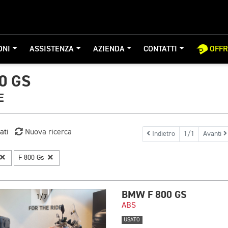
ONI
ASSISTENZA
AZIENDA
CONTATTI
OFF
0 GS
E
ati
Nuova ricerca
Indietro
1/1
Avanti
F 800 Gs
BMW F 800 GS
1/7
ABS
USATO