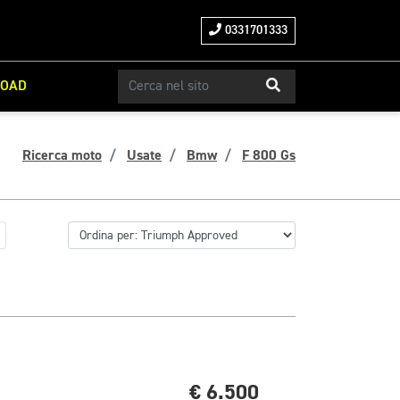
0331701333
ROAD
Ricerca moto
Usate
Bmw
F 800 Gs
€ 6.500