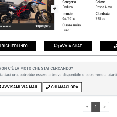
Categoria
Colore
Enduro
Rosso Altro
Immatr.
Cilindrata
06/2016
798 cc
Classe emiss.
Euro 3
RICHIEDI INFO
AVVIA CHAT
NON C'È LA MOTO CHE STAI CERCANDO?
tattaci ora, potrebbe essere a breve disponibile o potremmo aiutarti
AVVISAMI VIA MAIL
CHIAMACI ORA
Precedente
Succes
«
1
»