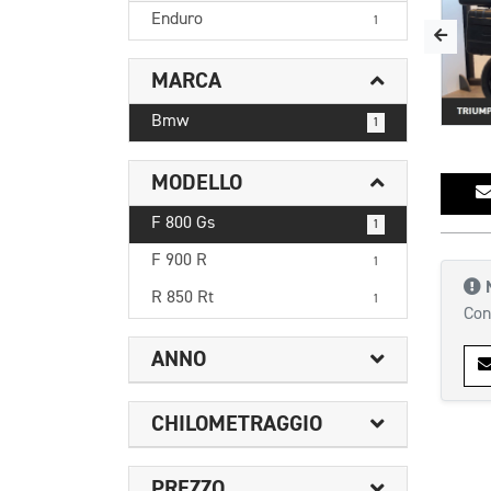
Enduro
1
MARCA
Bmw
1
MODELLO
F 800 Gs
1
F 900 R
1
R 850 Rt
1
Con
ANNO
CHILOMETRAGGIO
PREZZO