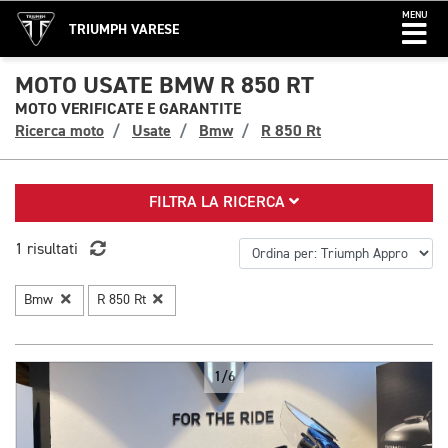
MENU
TRIUMPH VARESE
MOTO USATE BMW R 850 RT
MOTO VERIFICATE E GARANTITE
Ricerca moto
Usate
Bmw
R 850 Rt
FILTRA LA RICERCA
1 risultati
Bmw
R 850 Rt
1/6