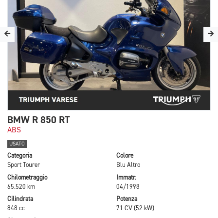
BMW R 850 RT
ABS
USATO
Categoria
Colore
Sport Tourer
Blu Altro
Chilometraggio
Immatr.
65.520 km
04/1998
Cilindrata
Potenza
848 cc
71 CV (52 kW)