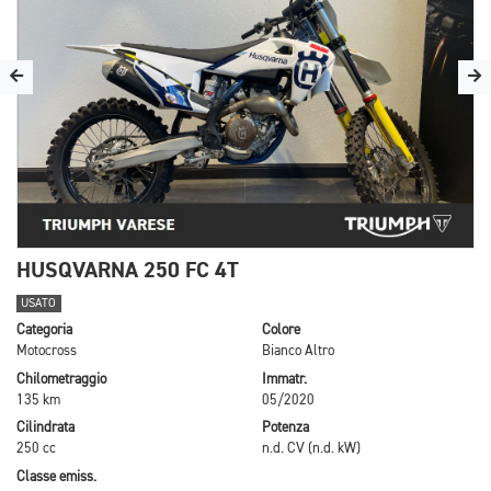
HUSQVARNA 250 FC 4T
USATO
Categoria
Colore
Motocross
Bianco Altro
Chilometraggio
Immatr.
135 km
05/2020
Cilindrata
Potenza
250 cc
n.d. CV (n.d. kW)
Classe emiss.