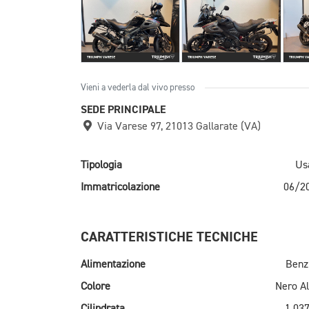
Vieni a vederla dal vivo presso
SEDE PRINCIPALE
Via Varese 97, 21013 Gallarate (VA)
Tipologia
Us
Immatricolazione
06/2
CARATTERISTICHE TECNICHE
Alimentazione
Benz
Colore
Nero Al
Cilindrata
1.037