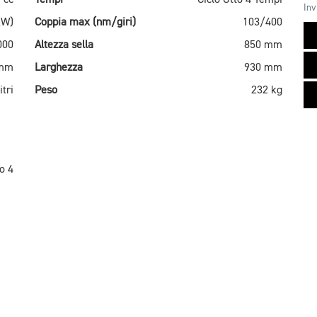
Inv
kW)
Coppia max (nm/giri)
103/400
000
Altezza sella
850 mm
 mm
Larghezza
930 mm
itri
Peso
232 kg
o 4