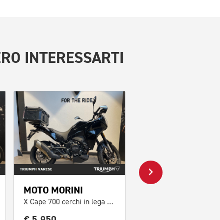
RO INTERESSARTI
MOTO MORINI
TRIUMPH
X Cape 700 cerchi in lega Abs
Tiger 800 XRX Abs
€ 5.950
€ 5.900