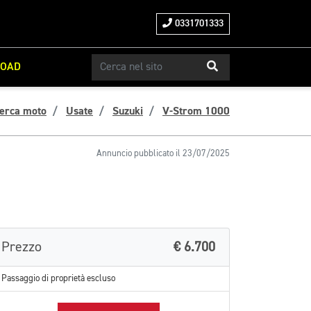
0331701333
ROAD
cerca moto
Usate
Suzuki
V-Strom 1000
Annuncio pubblicato il 23/07/2025
Prezzo
€ 6.700
Passaggio di proprietà escluso