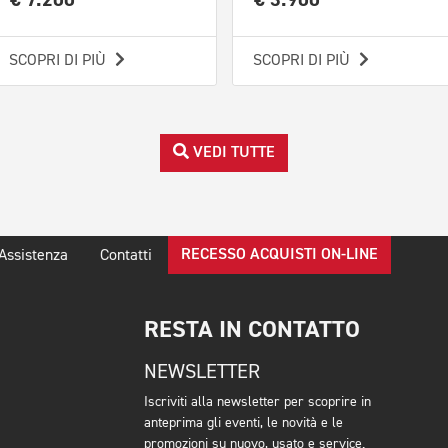
SCOPRI DI PIÙ
SCOPRI DI PIÙ
VEDI TUTTE
RECESSO ACQUISTI ON-LINE
Assistenza
Contatti
RESTA IN CONTATTO
NEWSLETTER
Iscriviti alla newsletter per scoprire in
anteprima gli eventi, le novità e le
promozioni su nuovo, usato e service.