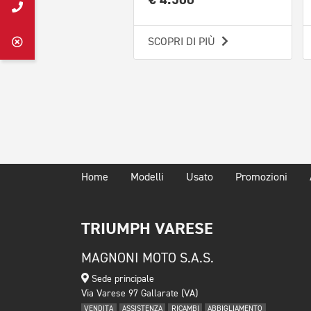
SCOPRI DI PIÙ
Home
Modelli
Usato
Promozioni
TRIUMPH VARESE
MAGNONI MOTO S.A.S.
Sede principale
Via Varese 97 Gallarate (VA)
VENDITA
ASSISTENZA
RICAMBI
ABBIGLIAMENTO