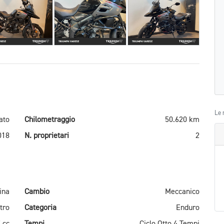
Le 
ato
Chilometraggio
50.620 km
018
N. proprietari
2
ina
Cambio
Meccanico
tro
Categoria
Enduro
 cc
Tempi
Ciclo Otto 4 Tempi