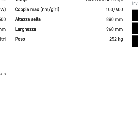
Inv
kW)
Coppia max (nm/giri)
100/600
500
Altezza sella
880 mm
 mm
Larghezza
960 mm
itri
Peso
252 kg
o 5