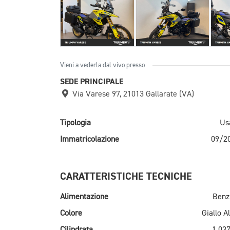
Vieni a vederla dal vivo presso
SEDE PRINCIPALE
Via Varese 97, 21013 Gallarate (VA)
Tipologia
Us
Immatricolazione
09/2
CARATTERISTICHE TECNICHE
Alimentazione
Benz
Colore
Giallo A
Cilindrata
1.037