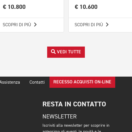
€ 10.800
€ 10.600
SCOPRI DI PIÙ
SCOPRI DI PIÙ
VEDI TUTTE
RECESSO ACQUISTI ON-LINE
Assistenza
Contatti
RESTA IN CONTATTO
NEWSLETTER
Iscriviti alla newsletter per scoprire in
anteprima gli eventi, le novità e le