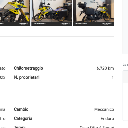
Le 
ato
Chilometraggio
6.720 km
023
N. proprietari
1
ina
Cambio
Meccanico
ltro
Categoria
Enduro
 cc
Tempi
Ciclo Otto 4 Tempi