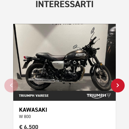
INTERESSARTI
KAWASAKI
DU
W 800
Scr
€ 6.500
€ 