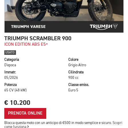
TRIUMPH SCRAMBLER 900
ICON EDITION ABS E5+
USATO
Categoria
Colore
D'epoca
Grigio Altro
Immatr.
Cilindrata
05/2026
900 cc
Potenza
Classe emiss.
65 CV (48 kW)
Euro 5
€ 10.200
PRENOTA ONLINE
Blocca questa moto con un anticipo di €500 in modo semplice e sicuro.
Scopri
come funziona