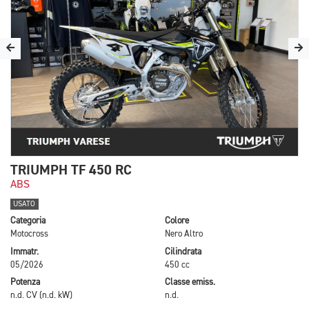
TRIUMPH TF 450 RC
ABS
USATO
Categoria
Colore
Motocross
Nero Altro
Immatr.
Cilindrata
05/2026
450 cc
Potenza
Classe emiss.
n.d. CV (n.d. kW)
n.d.