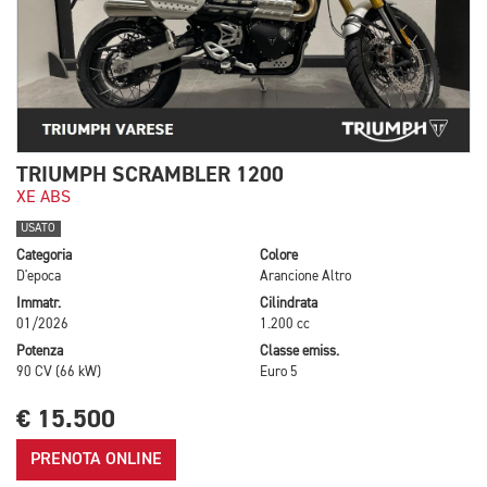
TRIUMPH SCRAMBLER 1200
XE ABS
USATO
Categoria
Colore
D'epoca
Arancione Altro
Immatr.
Cilindrata
01/2026
1.200 cc
Potenza
Classe emiss.
90 CV (66 kW)
Euro 5
€ 15.500
PRENOTA ONLINE