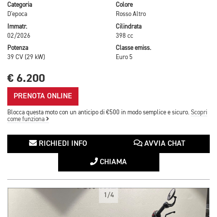
Categoria
Colore
D'epoca
Rosso Altro
Immatr.
Cilindrata
02/2026
398 cc
Potenza
Classe emiss.
39 CV (29 kW)
Euro 5
€ 6.200
PRENOTA ONLINE
Blocca questa moto con un anticipo di €500 in modo semplice e sicuro.
Scopri
come funziona
RICHIEDI INFO
AVVIA CHAT
CHIAMA
1/4