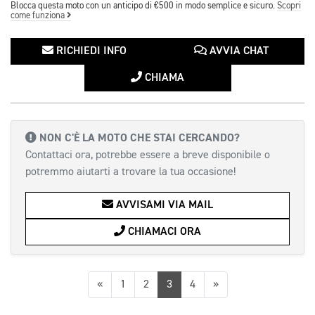
Blocca questa moto con un anticipo di €500 in modo semplice e sicuro.
Scopri
come funziona
RICHIEDI INFO
AVVIA CHAT
CHIAMA
NON C'È LA MOTO CHE STAI CERCANDO?
Contattaci ora, potrebbe essere a breve disponibile o
potremmo aiutarti a trovare la tua occasione!
AVVISAMI VIA MAIL
CHIAMACI ORA
Precedente
Successiva
«
1
2
3
4
»