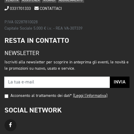
VENDITA
ASSISTENZA
RICAMBI
ABBIGLIAMENTO
0331701333
CONTATTACI
P.IVA 02287810028
Capitale Sociale 5.000 € i.v. - REA VA-307339
RESTA IN CONTATTO
NEWSLETTER
Iscriviti alla newsletter per scoprire in anteprima gli eventi, le novità e
le promozioni su nuovo, usato e service.
INVIA
Acconsento al trattamento dei dati*
(Leggi l'informativa)
SOCIAL NETWORK