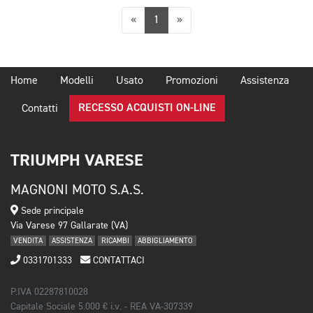
Precedente
Successiva
«
1
»
Home
Modelli
Usato
Promozioni
Assistenza
RECESSO ACQUISTI ON-LINE
Contatti
TRIUMPH VARESE
MAGNONI MOTO S.A.S.
Sede principale
Via Varese 97 Gallarate (VA)
VENDITA
ASSISTENZA
RICAMBI
ABBIGLIAMENTO
0331701333
CONTATTACI
P.IVA 02287810028
Capitale Sociale 5.000 € i.v. - REA VA-307339