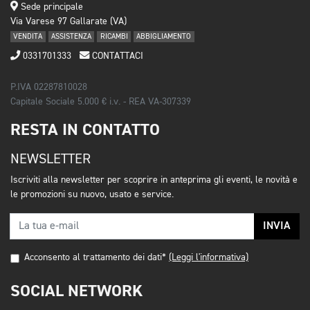
Sede principale
Via Varese 97 Gallarate (VA)
VENDITA
ASSISTENZA
RICAMBI
ABBIGLIAMENTO
0331701333
CONTATTACI
P.IVA 02287810028
Capitale Sociale 5.000 € i.v. - REA VA-307339
RESTA IN CONTATTO
NEWSLETTER
Iscriviti alla newsletter per scoprire in anteprima gli eventi, le novità e
le promozioni su nuovo, usato e service.
INVIA
Acconsento al trattamento dei dati*
(Leggi l'informativa)
SOCIAL NETWORK